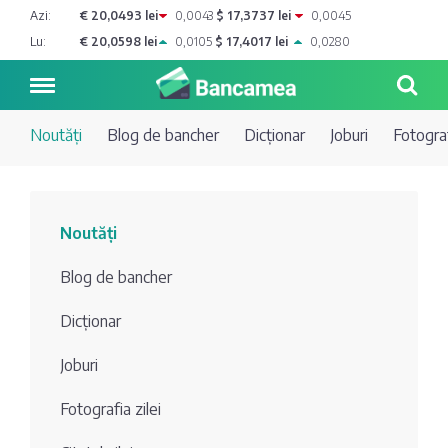
Azi:
€ 20,0493 lei
0,0043
$ 17,3737 lei
0,0045
Lu:
€ 20,0598 lei
0,0105
$ 17,4017 lei
0,0280
Noutăți
Blog de bancher
Dicționar
Joburi
Fotograf
Noutăți
Noutăți
Blog de
Credite
Blog de bancher
bancher
Curs
Comerțbank
Dicționar
Dicționar
valutar
Joburi
Energbank
Ai o
Joburi
Depozite
întrebare?
Fotografia zilei
EuroCreditBank