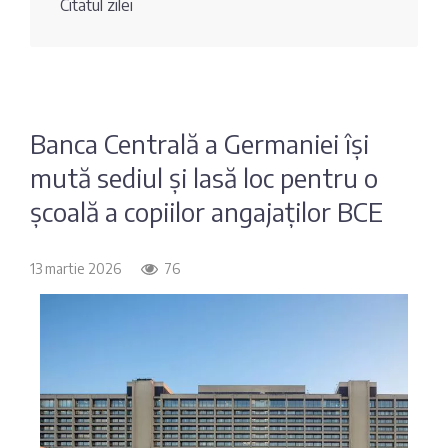
Citatul zilei
Fotografia
Sondaj
zilei
Eximbank
Citatul
FinComBank
zilei
Banca Centrală a Germaniei își
mută sediul și lasă loc pentru o
Maib
școală a copiilor angajaților BCE
Moldindconbank
13 martie 2026
76
OTP Bank
ProCredit Bank
Victoriabank