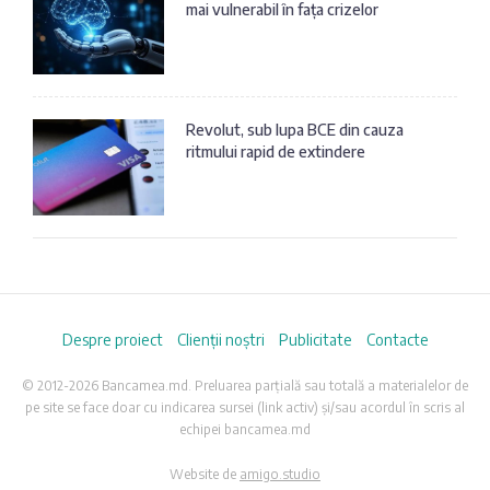
mai vulnerabil în fața crizelor
Revolut, sub lupa BCE din cauza
ritmului rapid de extindere
Despre proiect
Clienții noștri
Publicitate
Contacte
© 2012-2026 Bancamea.md. Preluarea parțială sau totală a materialelor de
pe site se face doar cu indicarea sursei (link activ) și/sau acordul în scris al
echipei bancamea.md
Website de
amigo.studio