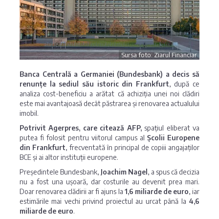
Sursa foto: Ziarul Financiar
Banca Centrală a Germaniei (Bundesbank) a decis să
renunțe la sediul său istoric din Frankfurt
, după ce
analiza cost-beneficiu a arătat că achiziția unei noi clădiri
este mai avantajoasă decât păstrarea și renovarea actualului
imobil.
Potrivit Agerpres, care citează AFP,
spațiul eliberat va
putea fi folosit pentru viitorul campus al
Școlii Europene
din Frankfurt
, frecventată în principal de copiii angajaților
BCE și ai altor instituții europene.
Președintele Bundesbank,
Joachim Nagel
, a spus că decizia
nu a fost una ușoară, dar costurile au devenit prea mari.
Doar renovarea clădirii ar fi ajuns la
1,6 miliarde de euro
, iar
estimările mai vechi privind proiectul au urcat până la
4,6
miliarde de euro
.