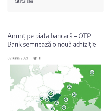
Citatul zilei
Fotografia
Sondaj
zilei
Eximbank
Citatul
FinComBank
zilei
Anunț pe piața bancară – OTP
Bank semnează o nouă achiziție
Maib
Moldindconbank
02 iunie 2021
11
OTP Bank
ProCredit Bank
Victoriabank