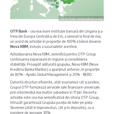
Sursa foto: mobiasbanca.md
OTP Bank
- cea mai mare instituție bancară din Ungaria și a
treia din Europa Centrală și de Est, a semnat la final de mai,
un acord de achiziție în proporție de 100% a băncii slovene
Nova KBM
, inclusiv a sucursalelor acesteia.
Achiziționarea Nova KBM, semnifică pentru OTP Group
continuarea expansiunii în regiune și consolidarea
stabilității. Proaspăt alăturată grupului, Nova KBM (Nova
Kreditna Banka Maribor) a aparținut anterior, în proporție
de 80% - Apollo Global Management și 20% - BERD.
Datorită structuri eficiente, atât economice cât și juridice,
Grupul OTP furnizează serviciile sale financiare universale
prin intermediul mai multor subsidiare în 11 țări. Recenta
achiziție este cea mai semnificativă din istoria OTP Group,
întrucât garantează Grupului poziția de lider pe piața
Sloveniei (atât în împrumuturi, cât și în depozite), cu o
pondere de aproape 30%.