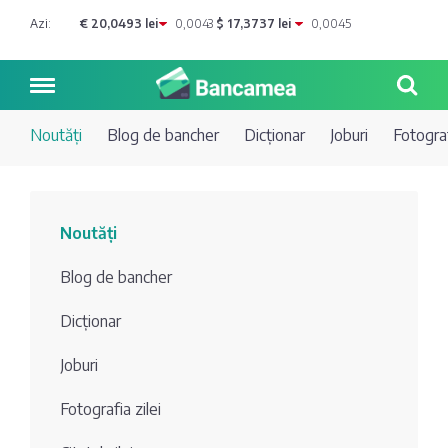
Azi:
€ 20,0493 lei
0,0043
$ 17,3737 lei
0,0045
Noutăți
Blog de bancher
Dicționar
Joburi
Fotograf
Noutăți
Noutăți
Blog de
Credite
Blog de bancher
bancher
Curs
Comerțbank
Dicționar
Dicționar
valutar
Joburi
Energbank
Ai o
Joburi
Depozite
întrebare?
Fotografia zilei
EuroCreditBank