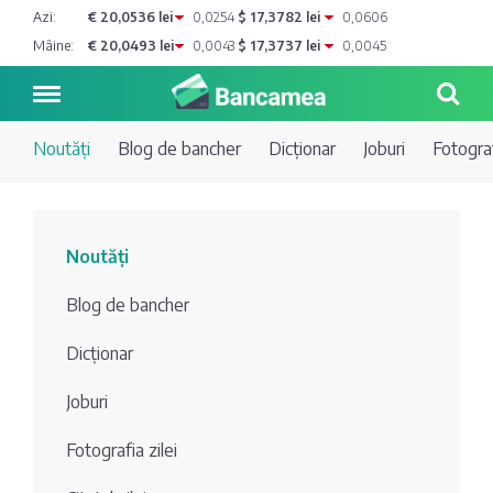
Azi:
€ 20,0536 lei
0,0254
$ 17,3782 lei
0,0606
Mâine:
€ 20,0493 lei
0,0043
$ 17,3737 lei
0,0045
Noutăți
Blog de bancher
Dicționar
Joburi
Fotograf
Noutăți
Noutăți
Blog de
Credite
Blog de bancher
bancher
Curs
Comerțbank
Dicționar
Dicționar
valutar
Joburi
Energbank
Ai o
Joburi
Depozite
întrebare?
Fotografia zilei
EuroCreditBank