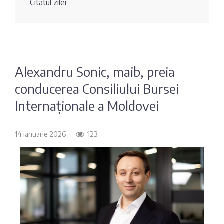
Citatul zilei
Fotografia
Sondaj
zilei
Eximbank
Citatul
FinComBank
zilei
Alexandru Sonic, maib, preia
conducerea Consiliului Bursei
Maib
Internaționale a Moldovei
Moldindconbank
14 ianuarie 2026
123
OTP Bank
ProCredit Bank
Victoriabank