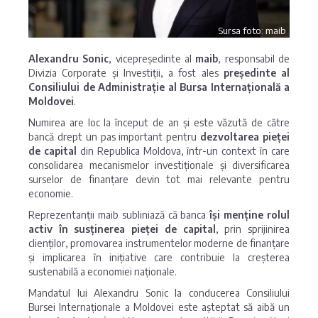
Sursa foto: maib
Alexandru Sonic
, vicepreședinte al
maib
, responsabil de
Divizia Corporate și Investiții, a fost ales
președinte al
Consiliului de Administrație al
Bursa Internațională a
Moldovei
.
Numirea are loc la început de an și este văzută de către
bancă drept un pas important pentru
dezvoltarea pieței
de capital
din Republica Moldova, într-un context în care
consolidarea mecanismelor investiționale și diversificarea
surselor de finanțare devin tot mai relevante pentru
economie.
Reprezentanții maib subliniază că banca
își menține rolul
activ în susținerea pieței de capital
, prin sprijinirea
clienților, promovarea instrumentelor moderne de finanțare
și implicarea în inițiative care contribuie la creșterea
sustenabilă a economiei naționale.
Mandatul lui Alexandru Sonic la conducerea Consiliului
Bursei Internaționale a Moldovei este așteptat să aibă un