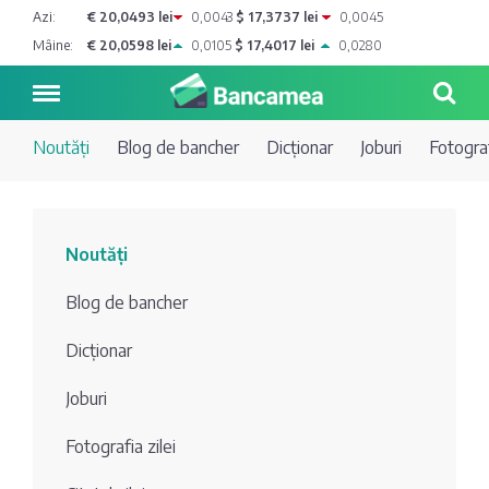
Azi:
€ 20,0493 lei
0,0043
$ 17,3737 lei
0,0045
Mâine:
€ 20,0598 lei
0,0105
$ 17,4017 lei
0,0280
Noutăți
Blog de bancher
Dicționar
Joburi
Fotograf
Noutăți
Noutăți
Blog de
Credite
Blog de bancher
bancher
Curs
Comerțbank
Dicționar
Dicționar
valutar
Joburi
Energbank
Ai o
Joburi
Depozite
întrebare?
Fotografia zilei
EuroCreditBank