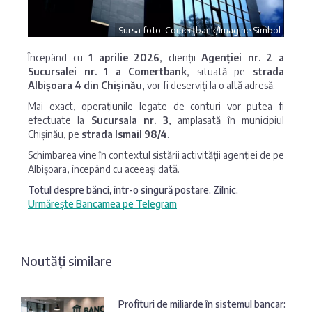
Sursa foto: Comerțbank/Imagine Simbol
Începând cu
1 aprilie 2026
, clienții
Agenției nr. 2 a
Sucursalei nr. 1 a Comertbank
, situată pe
strada
Albișoara 4 din Chișinău
, vor fi deserviți la o altă adresă.
Mai exact, operațiunile legate de conturi vor putea fi
efectuate la
Sucursala nr. 3
, amplasată în municipiul
Chișinău, pe
strada Ismail 98/4
.
Schimbarea vine în contextul sistării activității agenției de pe
Albișoara, începând cu aceeași dată.
Totul despre bănci, într-o singură postare. Zilnic.
Urmărește Bancamea pe Telegram
Noutăți similare
Profituri de miliarde în sistemul bancar: