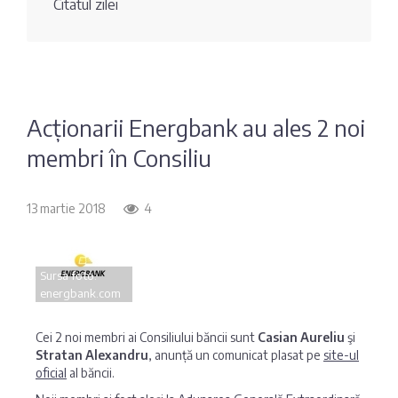
Citatul zilei
Fotografia
Sondaj
zilei
Eximbank
Citatul
FinComBank
zilei
Acționarii Energbank au ales 2 noi
membri în Consiliu
Maib
Moldindconbank
13 martie 2018
4
OTP Bank
Sursa foto:
energbank.com
ProCredit Bank
Cei 2 noi membri ai Consiliului băncii sunt
Casian Aureliu
şi
Stratan Alexandru
, anunță un comunicat plasat pe
site-ul
Victoriabank
oficial
al băncii.