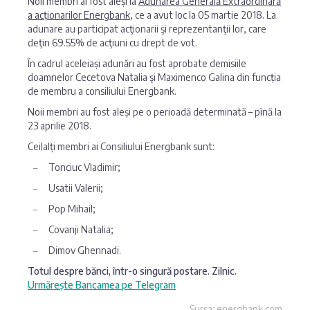
Noii membri ai fost aleși la
Adunarea Generală Extraordinară
a acționarilor Energbank
, ce a avut loc la 05 martie 2018. La
adunare au participat acţionarii şi reprezentanţii lor, care
deţin 69.55% de acţiuni cu drept de vot.
În cadrul aceleiași adunări au fost aprobate demisiile
doamnelor Cecetova Natalia şi Maximenco Galina din funcția
de membru a consiliului Energbank.
Noii membri au fost aleși pe o perioadă determinată – pînă la
23 aprilie 2018.
Ceilalți membri ai Consiliului Energbank sunt:
Tonciuc Vladimir;
Usatii Valerii;
Pop Mihail;
Covanji Natalia;
Dimov Ghennadi.
Totul despre bănci, într-o singură postare. Zilnic.
Urmărește Bancamea pe Telegram
Sursa: energbank.com