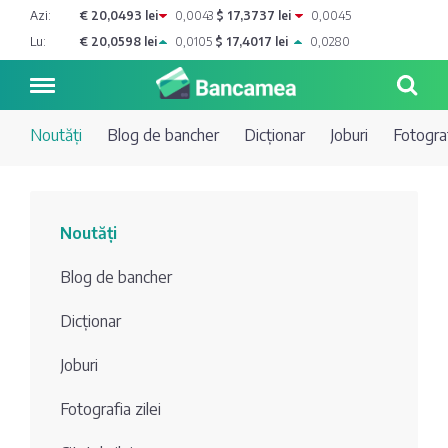
Azi:
€ 20,0493 lei
0,0043
$ 17,3737 lei
0,0045
Lu:
€ 20,0598 lei
0,0105
$ 17,4017 lei
0,0280
Noutăți
Blog de bancher
Dicționar
Joburi
Fotograf
Noutăți
Noutăți
Blog de
Credite
Blog de bancher
bancher
Curs
Comerțbank
Dicționar
Dicționar
valutar
Joburi
Energbank
Ai o
Joburi
Depozite
întrebare?
Fotografia zilei
EuroCreditBank