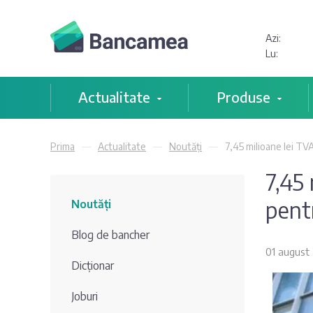
Azi:
Lu:
Actualitate
Produse
Prima
Actualitate
Noutăți
7,45 milioane lei TV
7,45
pent
Noutăți
Blog de bancher
01 august
Dicționar
Joburi