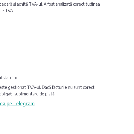
declară și achită TVA-ul. A fost analizată corectitudinea
e de TVA.
l statului.
este gestionat TVA-ul. Dacă facturile nu sunt corect
 obligații suplimentare de plată.
ea pe Telegram