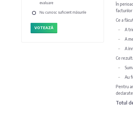
evaluare
În perioa
facturilor
Nu cunosc suficient măsurile
Ce a făcut
VOTEAZĂ
A tr
A me
A în
Ce rezult
Suma
Au f
Pentru an
declarate 
Totul de