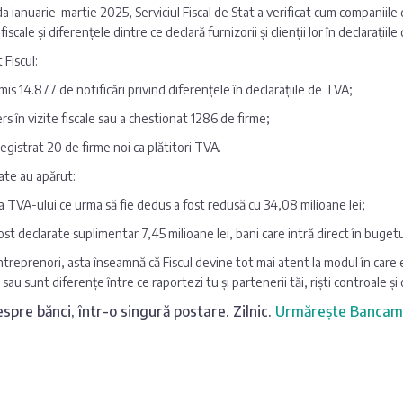
da ianuarie–martie 2025, Serviciul Fiscal de Stat a verificat cum companiile 
 fiscale și diferențele dintre ce declară furnizorii și clienții lor în declarațiil
 Fiscul:
imis 14.877 de notificări privind diferențele în declarațiile de TVA;
rs în vizite fiscale sau a chestionat 1286 de firme;
registrat 20 de firme noi ca plătitori TVA.
ate au apărut:
 TVA-ului ce urma să fie dedus a fost redusă cu 34,08 milioane lei;
ost declarate suplimentar 7,45 milioane lei, bani care intră direct în bugetu
treprenori, asta înseamnă că Fiscul devine tot mai atent la modul în care 
sau sunt diferențe între ce raportezi tu și partenerii tăi, riști controale și
spre bănci, într-o singură postare. Zilnic.
Urmărește Bancam