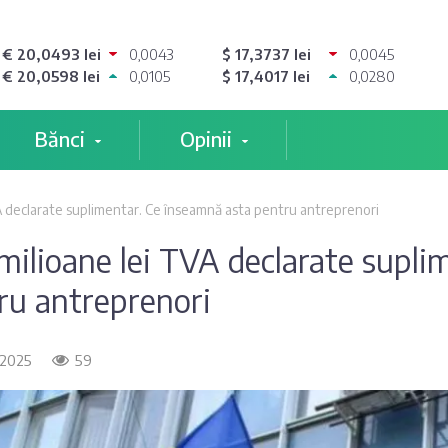
€ 20,0493 lei
0,0043
$ 17,3737 lei
0,0045
€ 20,0598 lei
0,0105
$ 17,4017 lei
0,0280
Bănci
Opinii
A declarate suplimentar. Ce înseamnă asta pentru antreprenori
 milioane lei TVA declarate supl
ru antreprenori
 2025
59