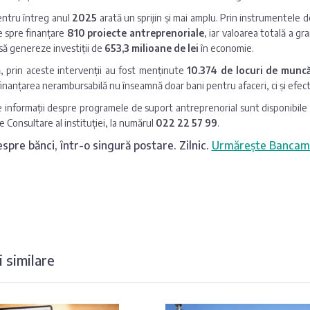
entru întreg anul
2025
arată un sprijin și mai amplu. Prin instrumentele
 spre finanțare
810 proiecte antreprenoriale
, iar valoarea totală a gr
ă genereze investiții de
653,3 milioane de lei
în economie.
 prin aceste intervenții au fost menținute
10.374 de locuri de munc
finanțarea nerambursabilă nu înseamnă doar bani pentru afaceri, ci și efec
 informații despre programele de suport antreprenorial sunt disponibile p
e Consultare al instituției, la numărul
022 22 57 99
.
spre bănci, într-o singură postare. Zilnic.
Urmărește Bancam
 similare