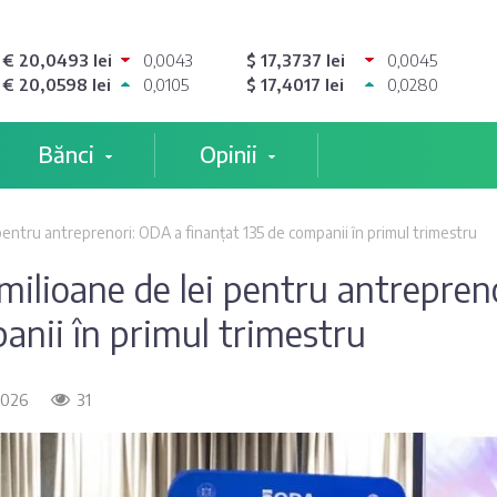
€ 20,0493 lei
0,0043
$ 17,3737 lei
0,0045
€ 20,0598 lei
0,0105
$ 17,4017 lei
0,0280
Bănci
Opinii
 pentru antreprenori: ODA a finanțat 135 de companii în primul trimestru
 milioane de lei pentru antrepren
anii în primul trimestru
 2026
31