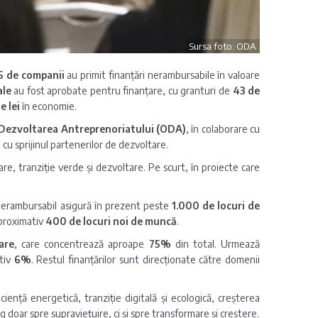
Sursa foto: ODA
5 de companii
au primit finanțări nerambursabile în valoare
ale
au fost aprobate pentru finanțare, cu granturi de
43 de
e lei
în economie.
 Dezvoltarea Antreprenoriatului (ODA)
, în colaborare cu
i cu sprijinul partenerilor de dezvoltare.
are, tranziție verde și dezvoltare. Pe scurt, în proiecte care
r nerambursabil asigură în prezent peste
1.000 de locuri de
aproximativ
400 de locuri noi de muncă
.
are
, care concentrează aproape
75%
din total. Urmează
tiv
6%
. Restul finanțărilor sunt direcționate către domenii
iență energetică, tranziție digitală și ecologică, creșterea
 doar spre supraviețuire, ci și spre transformare și creștere.