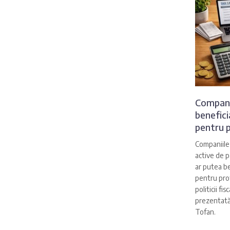
Compani
benefic
pentru p
Companiile 
active de p
ar putea b
pentru prof
politicii fi
prezentată 
Tofan.