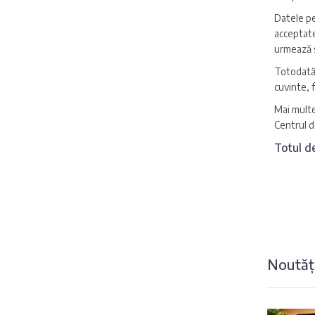
Datele p
acceptate
urmează s
Totodată,
cuvinte, 
Mai multe
Centrul d
Totul de
Noutăți