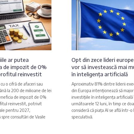
ile ar putea
Opt din zece lideri europe
ia de impozit de 0%
vor să investească mai m
rofitul reinvestit
în inteligența artificială
cu o cifră de afaceri sau
Aproximativ 81% dintre liderii exe
ână la 200 de milioane de lei
din Europa intenționează să majo
eneficia de impozit de 0%
investițiile în inteligența artificială 
itul reinvestit, potrivit
următoarele 12 luni, în timp ce do
scale pentru 2027,
consideră că piața AI se află într-o
spre consultări de Vasile
speculativă.