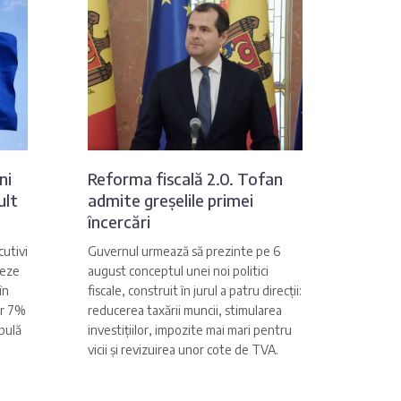
ni
Reforma fiscală 2.0. Tofan
ult
admite greșelile primei
încercări
cutivi
Guvernul urmează să prezinte pe 6
reze
august conceptul unei noi politici
în
fiscale, construit în jurul a patru direcții:
ar 7%
reducerea taxării muncii, stimularea
 bulă
investițiilor, impozite mai mari pentru
vicii și revizuirea unor cote de TVA.