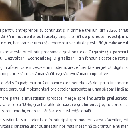
e pentru antreprenori au continuat și în primele trei luni din 2026, iar
13
e
23,74 milioane de lei
. În același timp, alte
81 de proiecte investițion
de lei
, bani care ar urma să genereze investiții de peste
96,4 milioane d
 financiar este oferit prin programele gestionate de
Organizația pentru
ul Dezvoltării Economice și Digitalizării
, din fonduri alocate de stat ș
ng în afaceri care investesc în modernizare, eficiență energetică, digitaliz
 companiile să crească mai sănătos și să devină mai competitive.
se văd și în piața muncii. Companiile care beneficiază de sprijin financia
iar pe parcursul implementării proiectelor aprobate ar urma să apară încă 
mare parte a investițiilor aprobate merge spre
industria prelucrăto
ura
, cu circa
12%
, și activitățile de
cazare și alimentație
, cu aproxima
și comunicații, energie, sănătate și asistență socială.
e susținute sunt orientate în principal spre modernizarea afacerilor, efic
vității și lansarea unor businessuri noi. Asta înseamnă că granturile nu merg