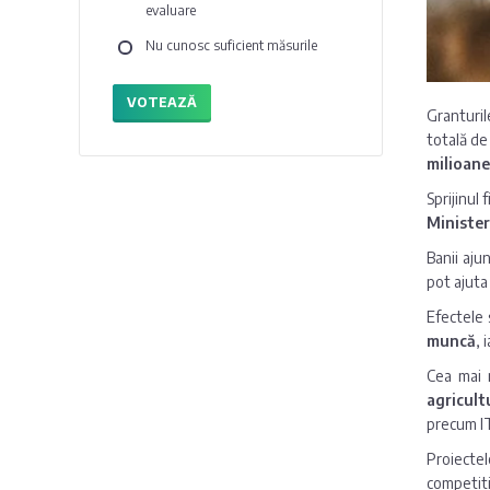
evaluare
Nu cunosc suficient măsurile
VOTEAZĂ
Granturil
totală d
milioane 
Sprijinul
Minister
Banii aju
pot ajuta
Efectele 
muncă
, 
Cea mai 
agricult
precum IT 
Proiectel
competiti