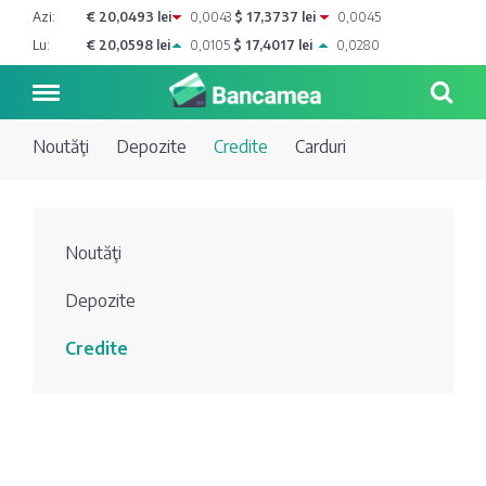
Azi:
€ 20,0493 lei
0,0043
$ 17,3737 lei
0,0045
Lu:
€ 20,0598 lei
0,0105
$ 17,4017 lei
0,0280
Noutăţi
Depozite
Credite
Carduri
Noutăți
Noutăţi
Blog de
Credite
Depozite
bancher
Curs
Comerțbank
Credite
Dicționar
valutar
Energbank
Ai o
Joburi
Depozite
întrebare?
EuroCreditBank