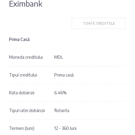
Eximbank
Fotografia
Sondaj
zilei
Eximbank
TOATE CREDITELE
Citatul
FinComBank
zilei
Prima Casă
Maib
Moneda creditului
MDL
Moldindconbank
Tipul creditului
Prima casă
OTP Bank
Rata dobânzii
6.46%
ProCredit Bank
Tipul ratei dobânzii
flotanta
Victoriabank
Termen (luni)
12 - 360 luni