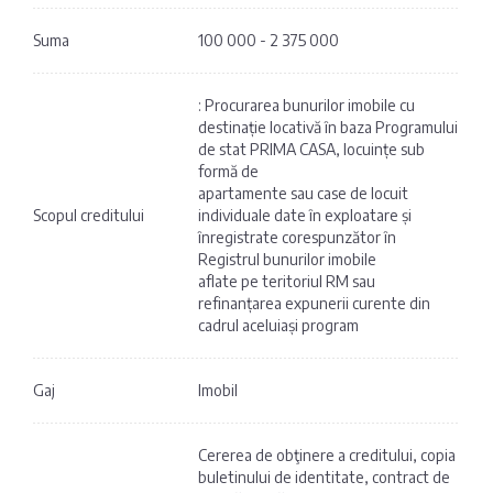
Suma
100 000 - 2 375 000
: Procurarea bunurilor imobile cu
destinație locativă în baza Programului
de stat PRIMA CASA, locuințe sub
formă de
apartamente sau case de locuit
Scopul creditului
individuale date în exploatare și
înregistrate corespunzător în
Registrul bunurilor imobile
aflate pe teritoriul RM sau
refinanțarea expunerii curente din
cadrul aceluiași program
Gaj
Imobil
Cererea de obţinere a creditului, copia
buletinului de identitate, contract de