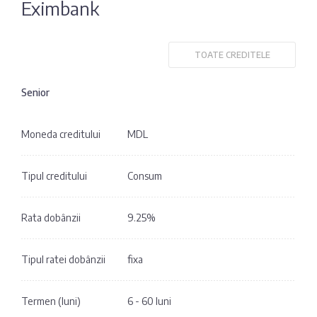
Eximbank
Fotografia
Sondaj
zilei
Eximbank
TOATE CREDITELE
Citatul
FinComBank
zilei
Senior
Maib
Moneda creditului
MDL
Moldindconbank
Tipul creditului
Consum
OTP Bank
Rata dobânzii
9.25%
ProCredit Bank
Tipul ratei dobânzii
fixa
Victoriabank
Termen (luni)
6 - 60 luni