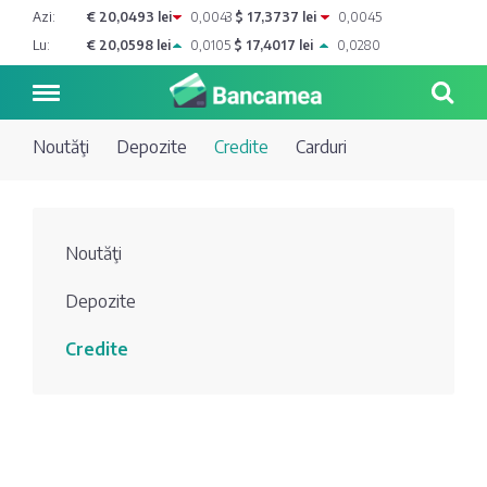
Azi:
€ 20,0493 lei
0,0043
$ 17,3737 lei
0,0045
Lu:
€ 20,0598 lei
0,0105
$ 17,4017 lei
0,0280
Noutăţi
Depozite
Credite
Carduri
Noutăți
Noutăţi
Blog de
Credite
Depozite
bancher
Curs
Comerțbank
Credite
Dicționar
valutar
Energbank
Ai o
Joburi
Depozite
întrebare?
EuroCreditBank