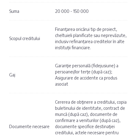
Suma
20 000 - 150 000
Finanţarea oricărui tip de proiect,
cheltuieli planificate sau neprevăzute,
Scopul creditului
inclusiv refinanțarea creditelor în alte
instituții financiare.
Garanţie personală (fidejusiune) a
persoanei/lor terţe (după caz);
Gaj
Asigurare de accidente ca produs
asociat
Cererea de obţinere a creditului, copia
buletinului de identitate, contract de
muncă (după caz), documente de
confirmare a veniturilor (după caz),
Documente necesare
documente specifice destinaţiei
creditului, actele necesare pentru