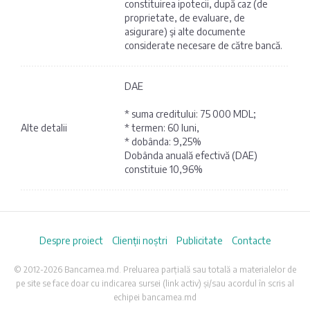
constituirea ipotecii, după caz (de
proprietate, de evaluare, de
asigurare) şi alte documente
considerate necesare de către bancă.
DAE
* suma creditului: 75 000 MDL;
Alte detalii
* termen: 60 luni,
* dobânda: 9,25%
Dobânda anuală efectivă (DAE)
constituie 10,96%
Despre proiect
Clienții noștri
Publicitate
Contacte
© 2012-2026 Bancamea.md. Preluarea parțială sau totală a materialelor de
pe site se face doar cu indicarea sursei (link activ) și/sau acordul în scris al
echipei bancamea.md