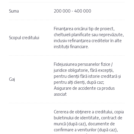
Suma
200 000 - 400 000
Finanţarea oricărui tip de proiect,
cheltuieli planificate sau neprevăzute,
Scopul creditului
inclusiv refinanțarea creditelor în alte
instituții financiare.
Fidejusiunea persoanelor fizice /
juridice obligatorie, fără excepții,
pentru clienții fără istorie creditară și
Gaj
pentru alți clienți, după caz;
Asigurare de accidente ca produs
asociat
Cererea de obţinere a creditului, copia
buletinului de identitate, contract de
muncă (după caz), documente de
confirmare a veniturilor (după caz),