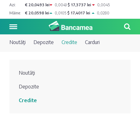
Azi:
€ 20,0493 lei
0,0043
$ 17,3737 lei
0,0045
Mâine:
€ 20,0598 lei
0,0105
$ 17,4017 lei
0,0280
Noutăţi
Depozite
Credite
Carduri
Noutăți
Noutăţi
Blog de
Credite
Depozite
bancher
Curs
Comerțbank
Credite
Dicționar
valutar
Energbank
Ai o
Joburi
Depozite
întrebare?
EuroCreditBank