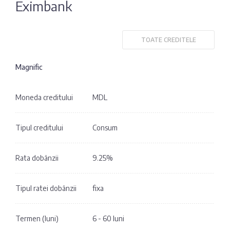
Eximbank
Fotografia
Sondaj
zilei
Eximbank
TOATE CREDITELE
Citatul
FinComBank
zilei
Magnific
Maib
Moneda creditului
MDL
Moldindconbank
Tipul creditului
Consum
OTP Bank
Rata dobânzii
9.25%
ProCredit Bank
Tipul ratei dobânzii
fixa
Victoriabank
Termen (luni)
6 - 60 luni