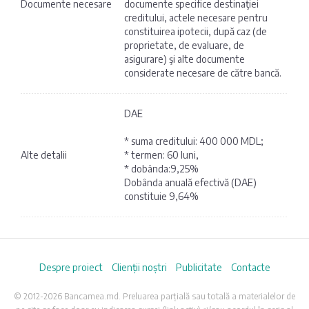
Documente necesare
documente specifice destinaţiei
creditului, actele necesare pentru
constituirea ipotecii, după caz (de
proprietate, de evaluare, de
asigurare) şi alte documente
considerate necesare de către bancă.
DAE
* suma creditului: 400 000 MDL;
Alte detalii
* termen: 60 luni,
* dobânda:9,25%
Dobânda anuală efectivă (DAE)
constituie 9,64%
Despre proiect
Clienții noștri
Publicitate
Contacte
© 2012-2026 Bancamea.md. Preluarea parțială sau totală a materialelor de